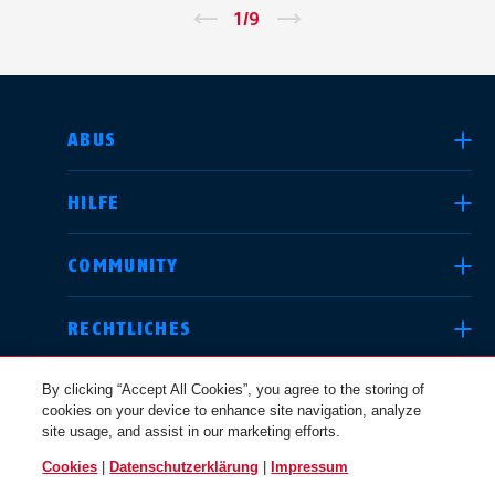
←
1
/
9
→
LAND AUSWÄHLEN
ABUS
HILFE
Deutschland
United Kingdom
COMMUNITY
RECHTLICHES
International
USA
By clicking “Accept All Cookies”, you agree to the storing of
cookies on your device to enhance site navigation, analyze
site usage, and assist in our marketing efforts.
Canada
Cookies
|
Datenschutzerklärung
|
Impressum
Österreich
EN
FR