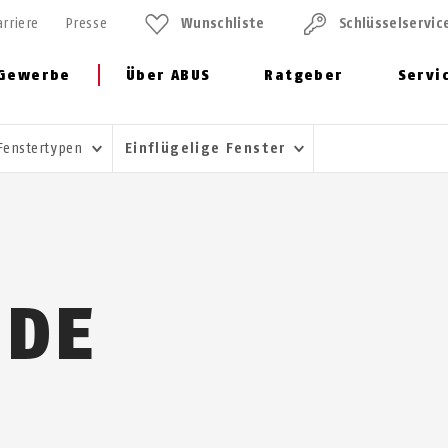
arriere
Presse
Wunschliste
Schlüssel­servic
Gewerbe
Über ABUS
Ratgeber
Servi
Fenstertypen
Einflügelige Fenster
NDE