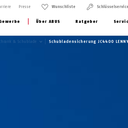
arriere
Presse
Wunschliste
Schlüssel­servic
Gewerbe
Über ABUS
Ratgeber
Servi
chrank & Schublade
Schubladensicherung JC4400 LENN