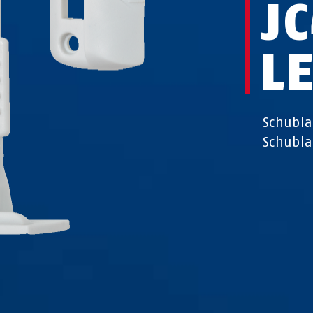
J
L
Schubla
Schubl