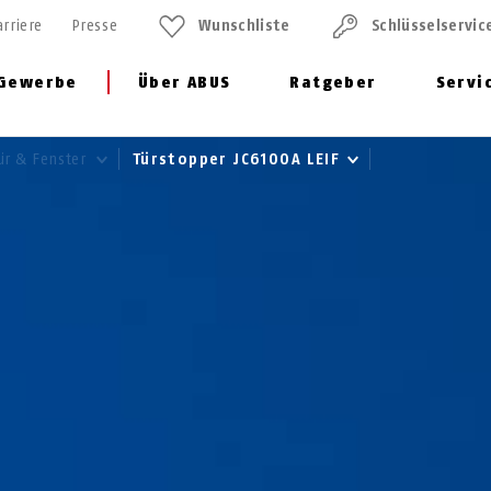
arriere
Presse
Wunschliste
Schlüssel­servic
Gewerbe
Über ABUS
Ratgeber
Servi
ür & Fenster
Türstopper JC6100A LEIF