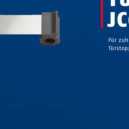
J
Für zuh
Türstop