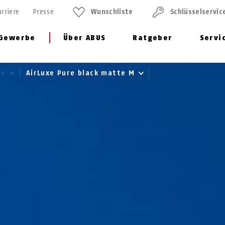
arriere
Presse
Wunschliste
Schlüssel­servic
Gewerbe
Über ABUS
Ratgeber
Servi
me
AirLuxe Pure black matte M