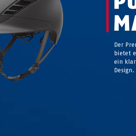
P
M
Der Pre
bietet 
ein kla
Design.