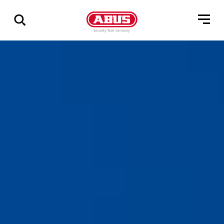
Zeige
alle
Ergebnisse