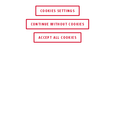
black M
AirLuxe Supreme black M
COOKIES SETTINGS
CONTINUE WITHOUT COOKIES
SCHLÜSSEL­SERVICE
JETZT KAUFEN
ACCEPT ALL COOKIES
midnight blue matt
shiny black
TEILEN
AirLuxe Supreme Glam black
AirLuxe Supreme Glam Long
Beschreibung
M
Visor black M
AIRLUXE
SAFE IN STYLE
Der Reithelm AirLuxe von ABUS PIKEUR