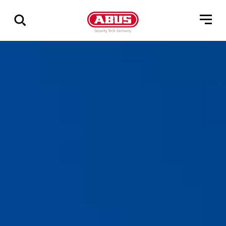
Zeige
alle
Ergebnisse