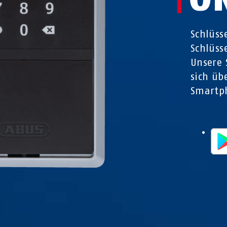
Schlüss
Schlüss
Unsere 
sich üb
Smartp