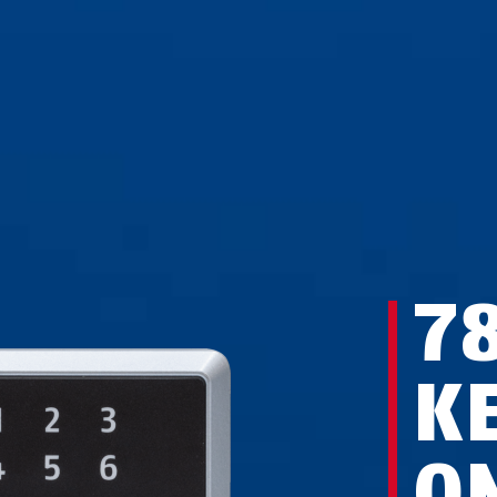
7
K
O