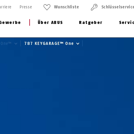
arriere
Presse
Wunschliste
Schlüssel­servic
Gewerbe
Über ABUS
Ratgeber
Servi
 One™
787 KEYGARAGE™ One