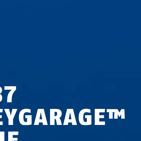
87
EYGARAGE™
NE