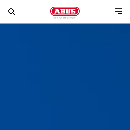
Zeige
alle
Ergebnisse