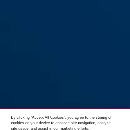
7010 silber
7010 silber VdS-anerkannt
7010 weiß
7010 weiß VdS-anerkannt
By clicking “Accept All Cookies”, you agree to the storing of
cookies on your device to enhance site navigation, analyze
site usage, and assist in our marketing efforts.