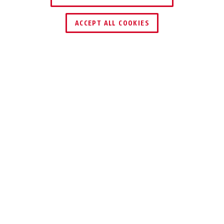
HÄNDLER FINDEN
ACCEPT ALL COOKIES
TEILEN
Beschreibung
300
SCHIEBE-RIEGEL
Der Schieberiegel ABUS 300 eignet sich
speziell für den Außeneinsatz an
Gartentoren oder Schuppentüren.