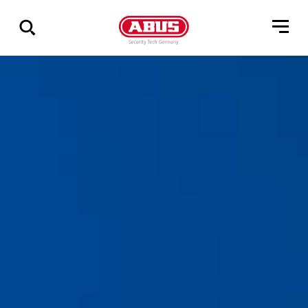
Zeige
alle
Ergebnisse