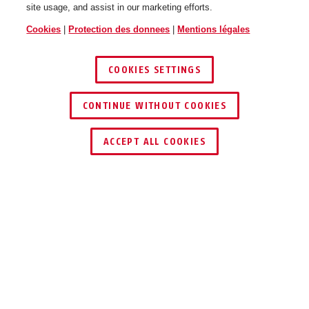
site usage, and assist in our marketing efforts.
Cookies
|
Protection des donnees
|
Mentions légales
COOKIES SETTINGS
CONTINUE WITHOUT COOKIES
TROUVER UN REVENDEUR
ACCEPT ALL COOKIES
Description
BORDO™ ONE 6000A
SMART EST SÛR