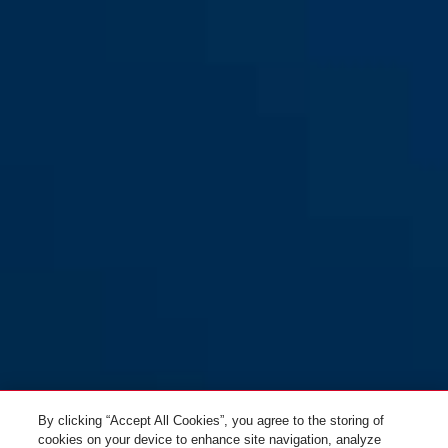
noir
BORDO™ One 6000A/120 RC
BORDO™ One 6000A/120 noir
noir + télécommande +
+ support SH
support SH
By clicking “Accept All Cookies”, you agree to the storing of
cookies on your device to enhance site navigation, analyze