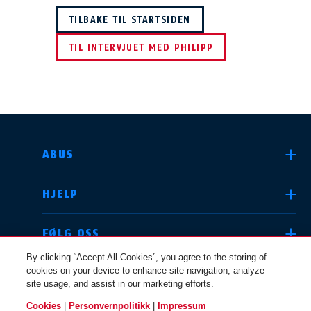
TILBAKE TIL STARTSIDEN
TIL INTERVJUET MED PHILIPP
VELG LAND
ABUS
HJELP
Deutschland
United Kingdom
FØLG OSS
By clicking “Accept All Cookies”, you agree to the storing of
cookies on your device to enhance site navigation, analyze
JURIDISK
site usage, and assist in our marketing efforts.
International
USA
Cookies
|
Personvernpolitikk
|
Impressum