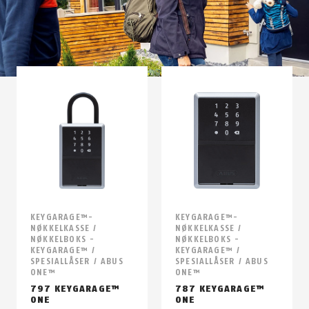
KEYGARAGE™-
KEYGARAGE™-
NØKKELKASSE /
NØKKELKASSE /
NØKKELBOKS -
NØKKELBOKS -
KEYGARAGE™ /
KEYGARAGE™ /
SPESIALLÅSER / ABUS
SPESIALLÅSER / ABUS
ONE™
ONE™
797 KEYGARAGE™
787 KEYGARAGE™
ONE
ONE