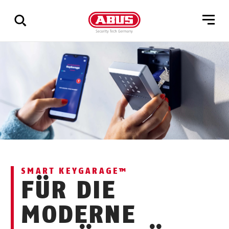
Via
alle
resultater
SMART KEYGARAGE™
FÜR DIE
MODERNE