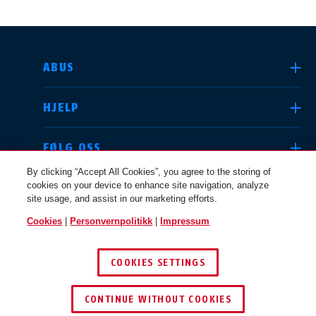
VELG LAND
ABUS
HJELP
Deutschland
United Kingdom
FØLG OSS
By clicking “Accept All Cookies”, you agree to the storing of
cookies on your device to enhance site navigation, analyze
JURIDISK
site usage, and assist in our marketing efforts.
International
USA
Cookies
|
Personvernpolitikk
|
Impressum
NORGE
COOKIES SETTINGS
Canada
© 2026 ABUS
Österreich
EN
FR
CONTINUE WITHOUT COOKIES