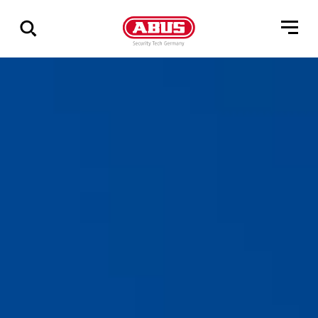
Pokaż
wszystkie
wyniki