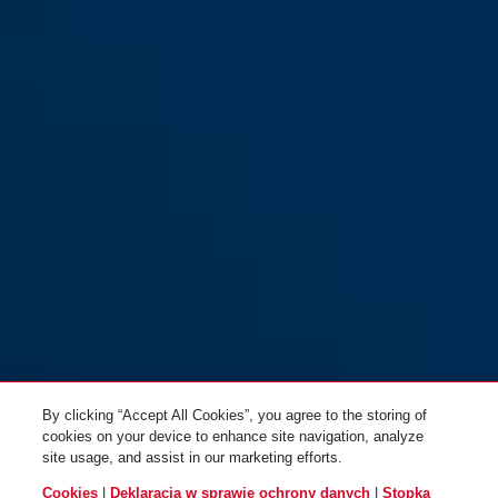
70IB/35
70IB/45
70IB/45HB63
70IB/45HB63
By clicking “Accept All Cookies”, you agree to the storing of
cookies on your device to enhance site navigation, analyze
site usage, and assist in our marketing efforts.
Cookies
|
Deklaracja w sprawie ochrony danych
|
Stopka