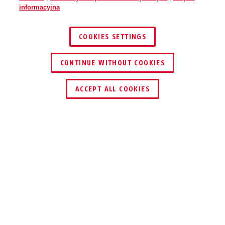
informacyjna
COOKIES SETTINGS
70IB/50
70IB/50HB80
CONTINUE WITHOUT COOKIES
ZNAJDŹ DYSTRYBUTORA
ACCEPT ALL COOKIES
Opis
70IB AQUA SAFE
PEŁNA OCHRONA
PRZED RDZĄ!