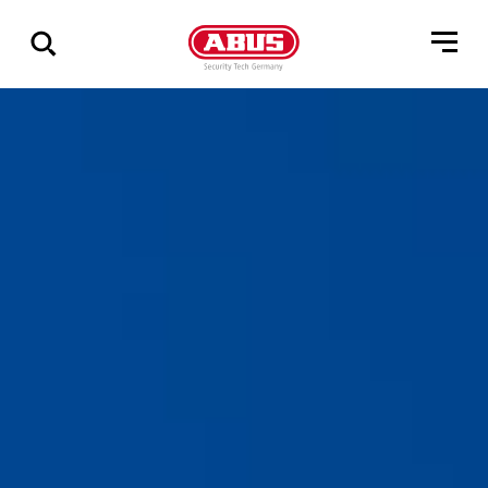
Zeige
alle
Ergebnisse