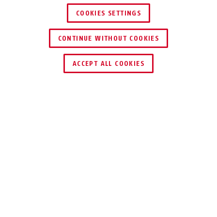
COOKIES SETTINGS
CONTINUE WITHOUT COOKIES
HÄNDLER FINDEN
ACCEPT ALL COOKIES
Beschreibung
AU1313
Warnhinweis Videoüberwachung: Weisen Sie
Kunden, Mitarbeiter und Passanten stilsicher
auf Ihre Videoüberwachung hin. Dieser