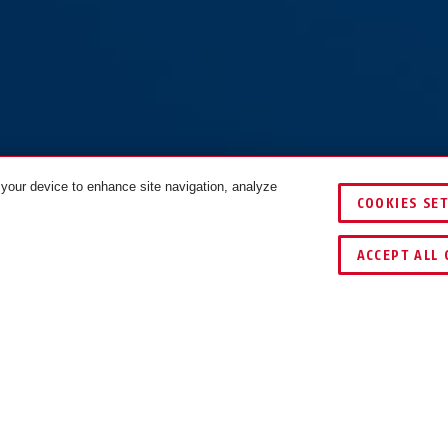
 your device to enhance site navigation, analyze
COOKIES SE
FARBEN
VERGLEIC
ACCEPT ALL 
UND ANWENDUNG
VARIANTEN
DOW