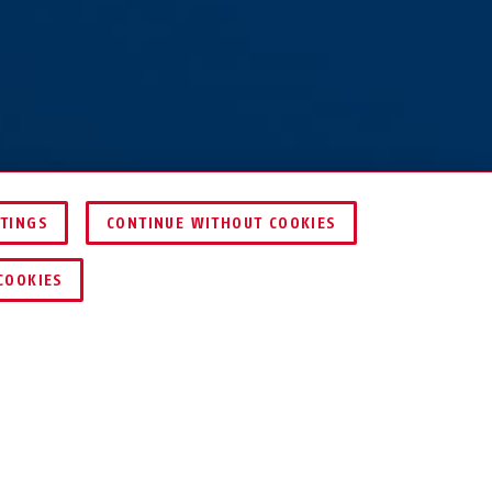
TTINGS
CONTINUE WITHOUT COOKIES
HEN
HÄNDLER FINDEN
COOKIES
NLOADS
RECYCLING