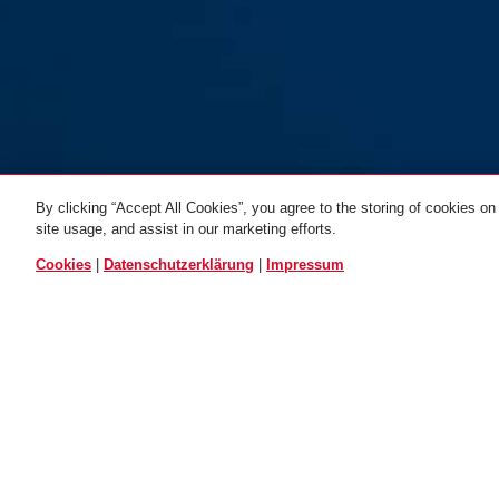
By clicking “Accept All Cookies”, you agree to the storing of cookies on
site usage, and assist in our marketing efforts.
105/30
blau
ALLE VARIANTEN
Cookies
|
Datenschutzerklärung
|
Impressum
TECHNOLOGIEN
EINSATZ 