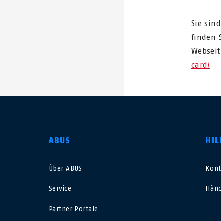
Sie sin
finden 
Websei
card/
LAND AUSWÄHLEN
ABUS
HIL
Über ABUS
Kont
Deutschland
U
Service
Händ
Canada
Ö
Partner Portale
EN
FR