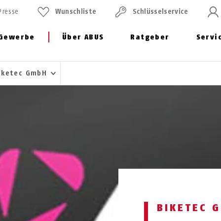
Presse
Wunschliste
Schlüssel­service
Gewerbe
Über ABUS
Ratgeber
Servi
iketec GmbH
BIKETEC 