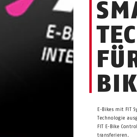
SM
TE
FÜR
BI
E-Bikes mit FIT 
Technologie ausg
FIT E-Bike Contr
transferieren.