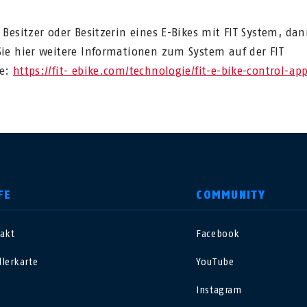
d Besitzer oder Besitzerin eines E-Bikes mit FIT System, da
Sie hier weitere Informationen zum System auf der FIT
te:
https://fit- ebike.com/technologie/fit-e-bike-control-ap
FE
COMMUNITY
akt
Facebook
nited Kingdom
International
lerkarte
YouTube
sterreich
Nederland
Instagram