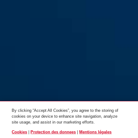
75IB/40
75IB/50
By clicking “Accept All Cookies”, you agree to the storing of
cookies on your device to enhance site navigation, analyze
site usage, and assist in our marketing efforts.
Cookies
|
Protection des donnees
|
Mentions légales