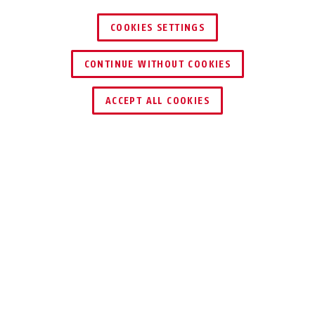
COOKIES SETTINGS
CONTINUE WITHOUT COOKIES
TROUVER UN REVENDEUR
ACCEPT ALL COOKIES
Description
75IB
CADENAS EN
LAITON 100%
INOX