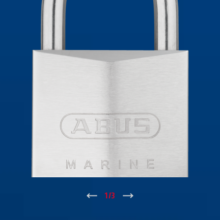
↑
1
/
3
↓