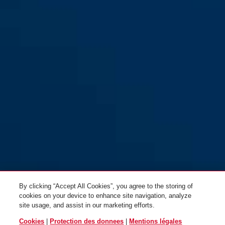
83/50 EC660
83/50HB75
By clicking “Accept All Cookies”, you agree to the storing of
cookies on your device to enhance site navigation, analyze
site usage, and assist in our marketing efforts.
Cookies
|
Protection des donnees
|
Mentions légales