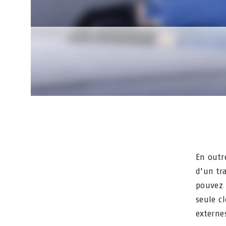
En outr
d'un tr
pouvez 
seule c
externe