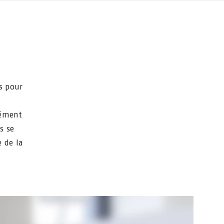
s pour
cément
s se
 de la