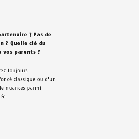
artenaire ? Pas de
n ? Quelle clé du
e vos parents ?
rez toujours
 foncé classique ou d'un
 de nuances parmi
rée.