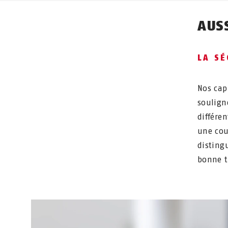
AUSS
LA SÉ
Nos cap
soulign
différe
une cou
disting
bonne t