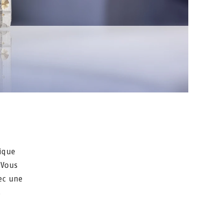
ique
 Vous
ec une
s