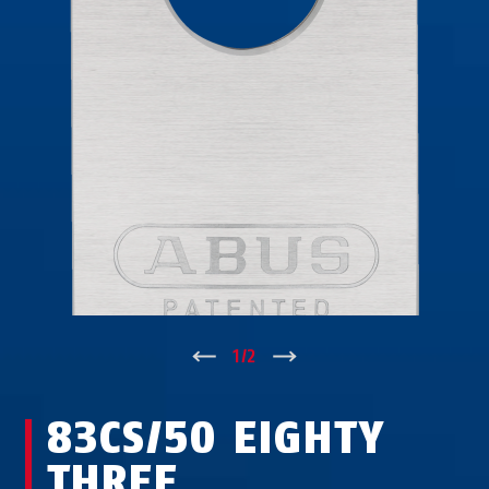
↑
1
/
2
↓
83CS/50 EIGHTY
THREE