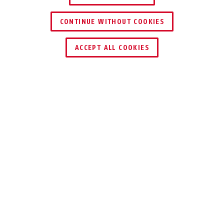
CONTINUE WITHOUT COOKIES
ACCEPT ALL COOKIES
Description
83CS/50 EIGHTY THREE
ROBUSTE &
FLEXIBLE AVEC
PROTECTION
SUPPLÉMENTAIRE