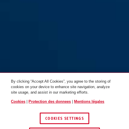
T84MB/40 nautic
T84MB/50 nautic
By clicking “Accept All Cookies”, you agree to the storing of
cookies on your device to enhance site navigation, analyze
site usage, and assist in our marketing efforts.
Cookies
|
Protection des donnees
|
Mentions légales
COOKIES SETTINGS