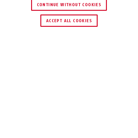
CONTINUE WITHOUT COOKIES
TROUVER UN REVENDEUR
ACCEPT ALL COOKIES
Description
T84MB NAUTIC
PLEIN AIR ET
PORT
Le cadenas T84MB est un cadenas solide
en laiton avec un revêtement
synthétique pour l'extérieur.