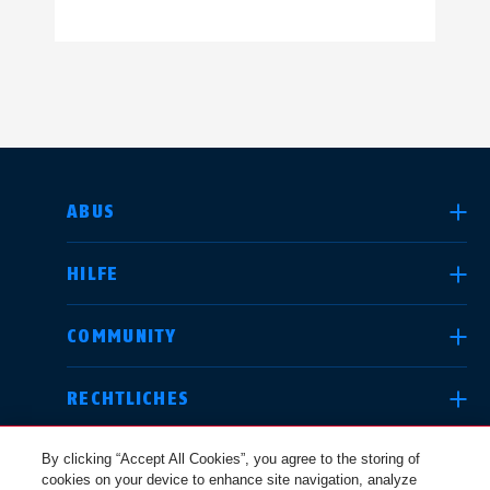
LAND AUSWÄHLEN
ABUS
HILFE
Deutschland
United Kingdom
COMMUNITY
RECHTLICHES
International
USA
By clicking “Accept All Cookies”, you agree to the storing of
cookies on your device to enhance site navigation, analyze