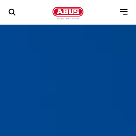
Zeige
alle
Ergebnisse