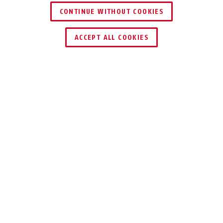
CONTINUE WITHOUT COOKIES
HÄNDLER FINDEN
ACCEPT ALL COOKIES
TEILEN
Beschreibung
PR2800
DAS FLAGGSCHIFF
Komfortabel angebracht &
bombenfester Halt: Dieser Panzerriegel
sichert zuverlässig.