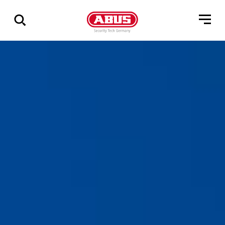
Zeige
alle
Ergebnisse