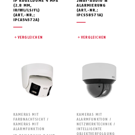
IP KUGELDOME 4 MPX
2WAY-AUDIO &
(2.8 MM,
ALARMIERUNG
IR/WL/LS/FL)
(ART.-NR.:
(ART.-NR.:
IPCS58571A)
IPCA54572A)
VERGLEICHEN
VERGLEICHEN
KAMERAS MIT
KAMERAS MIT
FARBNACHTSICHT /
ALARMFUNKTION /
KAMERAS MIT
NETZWERKTECHNIK /
ALARMFUNKTION
INTELLIGENTE
OBJEKTVERFOLGUNG