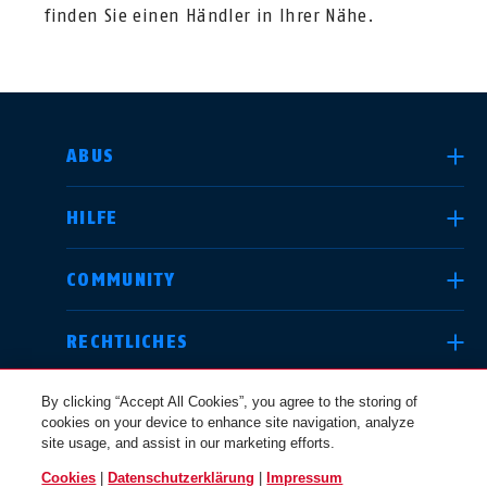
finden Sie einen Händler in Ihrer Nähe.
LAND AUSWÄHLEN
ABUS
HILFE
Deutschland
United Kingdom
COMMUNITY
RECHTLICHES
International
USA
By clicking “Accept All Cookies”, you agree to the storing of
cookies on your device to enhance site navigation, analyze
site usage, and assist in our marketing efforts.
Canada
Cookies
|
Datenschutzerklärung
|
Impressum
Österreich