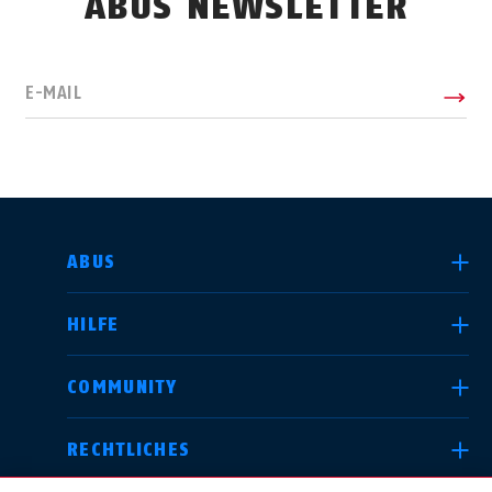
ABUS NEWSLETTER
E-MAIL
LAND AUSWÄHLEN
ABUS
HILFE
Deutschland
United Kingdom
COMMUNITY
RECHTLICHES
International
USA