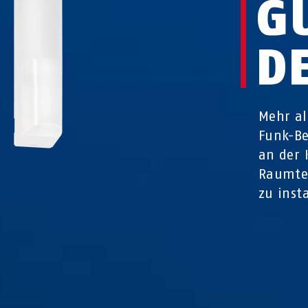
G
D
Mehr al
Funk-Be
an der 
Raumtem
zu inst