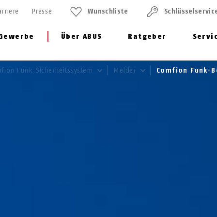
arriere
Presse
Wunschliste
Schlüssel­servic
Gewerbe
Über ABUS
Ratgeber
Servi
fion Funk-Sicherheitssystem
Melder
Comfion Funk-