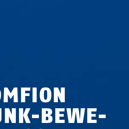
OMFION
UNK-BE­WE­