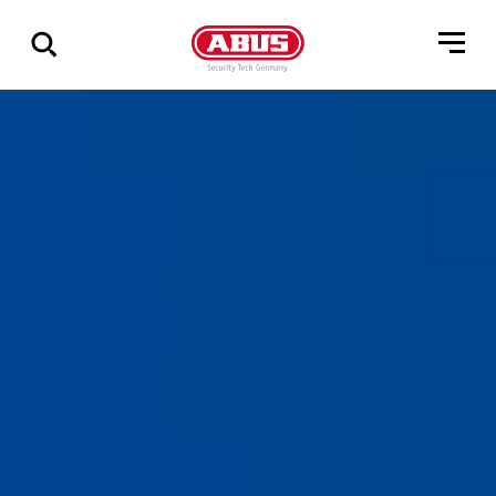
Zeige
alle
Ergebnisse