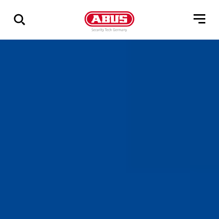
Zeige
alle
Ergebnisse