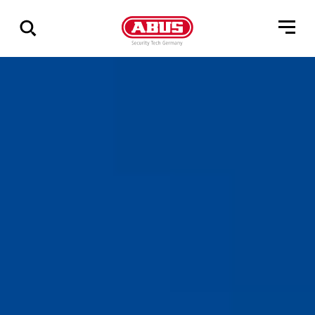
Zeige
alle
Ergebnisse