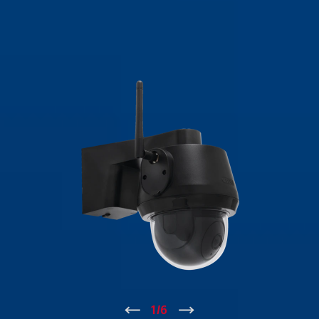
↑
1
/
6
↓