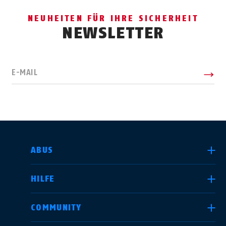
NEUHEITEN FÜR IHRE SICHERHEIT
NEWSLETTER
E-MAIL
LAND AUSWÄHLEN
ABUS
HILFE
Deutschland
United Kingdom
COMMUNITY