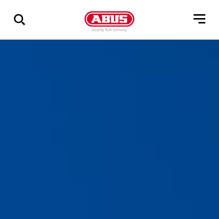
Zeige
alle
Ergebnisse