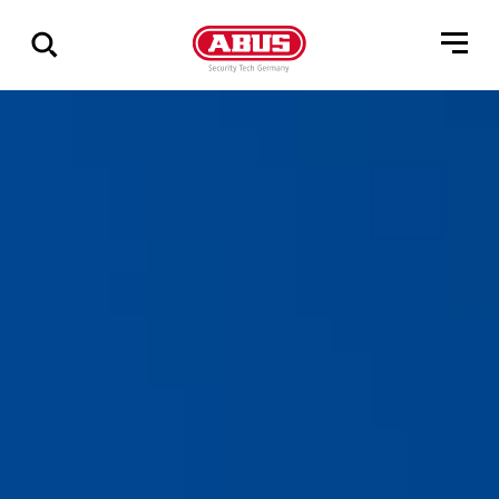
Zeige
alle
Ergebnisse