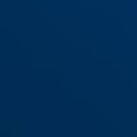
Tür- und Treppengitter aus
Tür- und Treppengitter aus
Metall JC9210 TIM
Metall JC9210 TIM