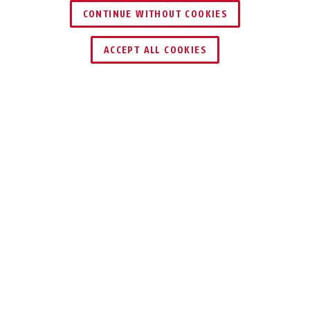
CONTINUE WITHOUT COOKIES
HÄNDLER FINDEN
ACCEPT ALL COOKIES
TEILEN
Beschreibung
JC9210 TIM
STOLPERFALLE
TREPPE
Treppengitter TIM sichert
Treppenabgänge und schützt kleine