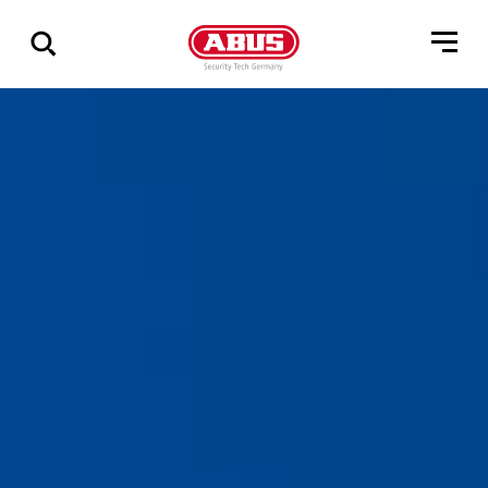
Zeige
alle
Ergebnisse