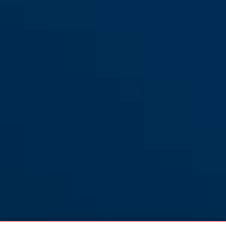
TSS550 braun Set inkl.
TSS550 braunmit EC550 Set
Stangen ohne Zylinder
inkl. Stangen
TSS550 braunmit EC550 Set
TSS550 silber Set inkl.
inkl. Stangen
Stangen ohne Zylinder