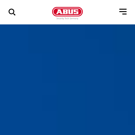
Zeige
alle
Ergebnisse