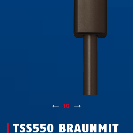
↑
1
/
2
↓
TSS550 BRAUNMIT