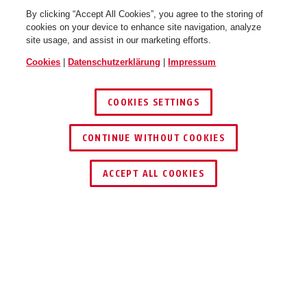
By clicking “Accept All Cookies”, you agree to the storing of
cookies on your device to enhance site navigation, analyze
site usage, and assist in our marketing efforts.
Cookies
|
Datenschutzerklärung
|
Impressum
COOKIES SETTINGS
CONTINUE WITHOUT COOKIES
TSS550 silbermit EC550 Set
TSS550 silbermit EC550 Set
HÄNDLER FINDEN
inkl. Stangen
inkl. Stangen
ACCEPT ALL COOKIES
TEILEN
Beschreibung