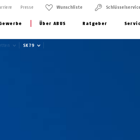
arriere
Presse
Wunschliste
Schlüssel­servic
Gewerbe
Über ABUS
Ratgeber
Servi
etten
SK79