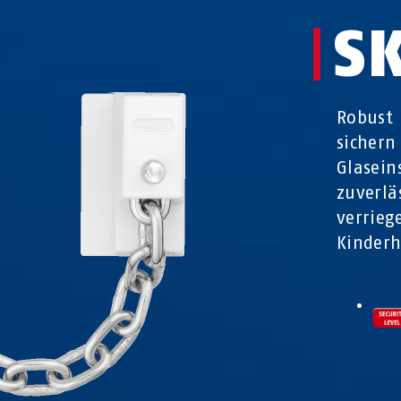
S
Robust 
sichern
Glasein
zuverlä
verrieg
Kinderh