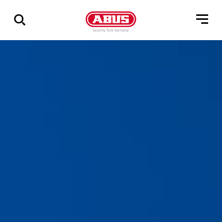
Zeige
alle
Ergebnisse