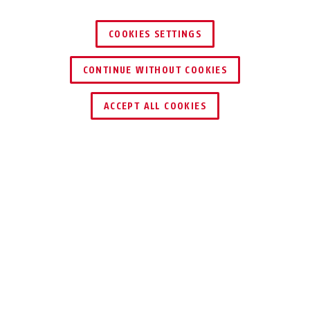
COOKIES SETTINGS
CONTINUE WITHOUT COOKIES
HÄNDLER FINDEN
ACCEPT ALL COOKIES
TEILEN
Beschreibung
AC7436
FÜR SCHWERE
FÄLLE