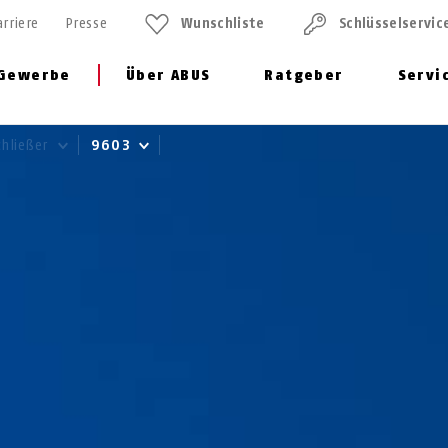
arriere
Presse
Wunschliste
Schlüssel­servic
Gewerbe
Über ABUS
Ratgeber
Servi
chließer
9603