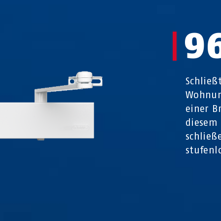
9
Schließ
Wohnun
einer B
diesem 
schließ
stufenl