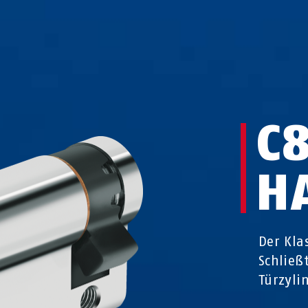
C
H
Der Kla
Schließ
Türzyli