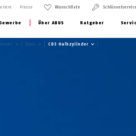
arriere
Presse
Wunschliste
Schlüssel­servic
Gewerbe
Über ABUS
Ratgeber
Servi
ylinder
Basis
C83 Halbzylinder