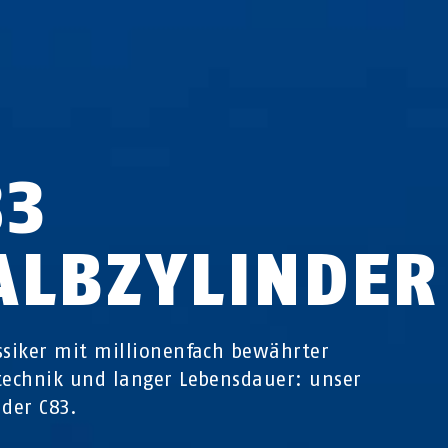
83
ALBZYLINDER
ssiker mit millionenfach bewährter
technik und langer Lebensdauer: unser
nder C83.