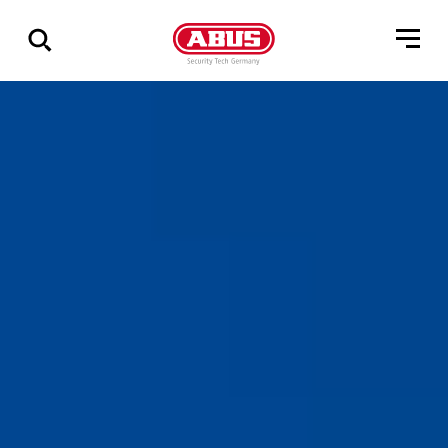
Zeige
alle
Ergebnisse