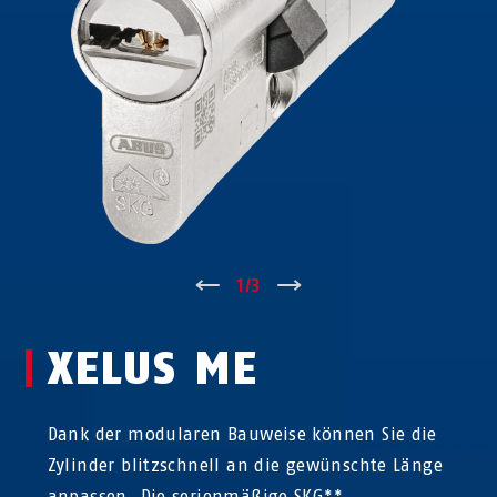
↑
1
/
3
↓
XELUS ME
Dank der modularen Bauweise können Sie die
Zylinder blitzschnell an die gewünschte Länge
anpassen. Die serienmäßige SKG**