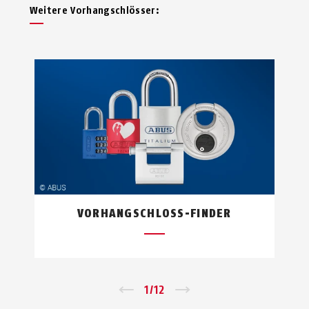
Weitere Vor­hang­schlösser:
VORHANGSCHLOSS-FINDER
←
1
/
12
→