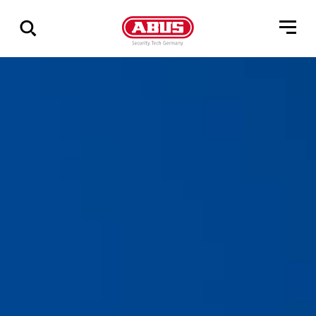
Zeige
alle
Ergebnisse