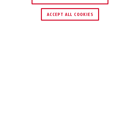
HÄNDLER FINDEN
ACCEPT ALL COOKIES
TEILEN
Beschreibung
300
SCHIEBE-RIEGEL
Der Schieberiegel ABUS 300 eignet sich
speziell für den Außeneinsatz an
Gartentoren oder Schuppentüren.