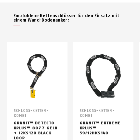
Empfohlene Kettenschlösser für den Einsatz mit
einem Wand-Bo­den­an­ker:
SCHLOSS-KETTEN-
SCHLOSS-KETTEN-
KOMBI
KOMBI
GRANIT™ DETECTO
GRANIT™ EXTREME
XPLUS™ 8077 GELB
XPLUS™
+ 12KS120 BLACK
59/12HKS140
LOOP