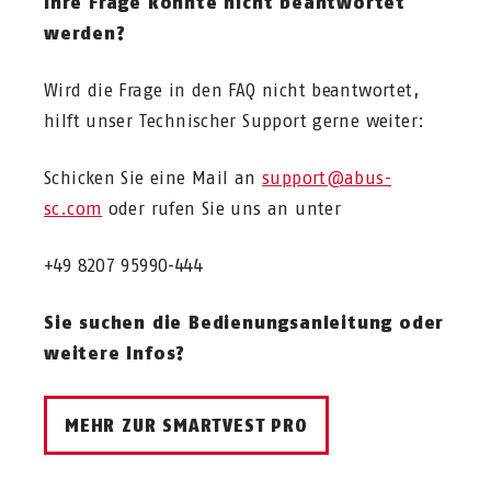
Ihre Frage konnte nicht beantwortet
werden, die Smartvest Pro App leitet
verwendet werden?
werden?
hierbei Schritt für Schritt an.
Wird die Frage in den FAQ nicht beantwortet,
hilft unser Technischer Support gerne weiter:
Schicken Sie eine Mail an
support@abus-
sc.com
oder rufen Sie uns an unter
+49 8207 95990-444
Sie suchen die Bedienungsanleitung oder
weitere Infos?
MEHR ZUR SMARTVEST PRO