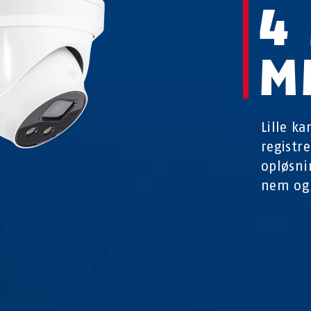
4
M
Lille k
registr
opløsnin
nem og 