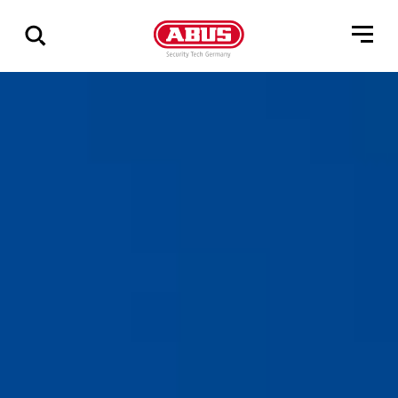
Geef
alle
resultaten
weer