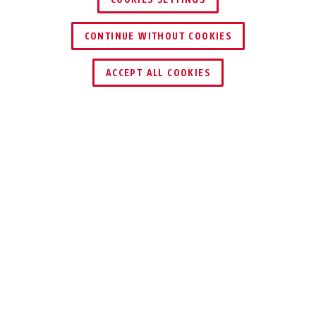
CONTINUE WITHOUT COOKIES
ACCEPT ALL COOKIES
Beschrijving
IPCB54511A
COMPACTE 4 MPX
24/7
BEWAKINGSCAMERA