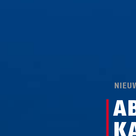
NIEU
A
K