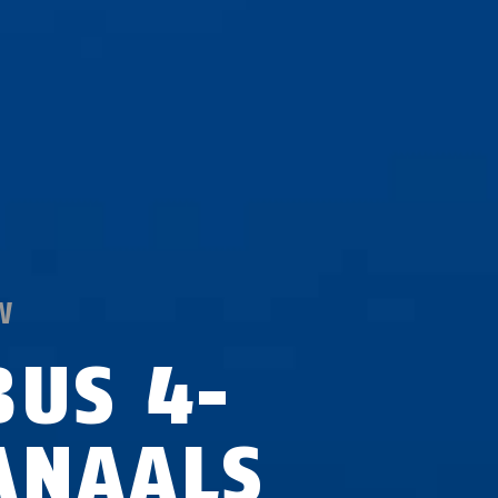
W
BUS 4-
ANAALS