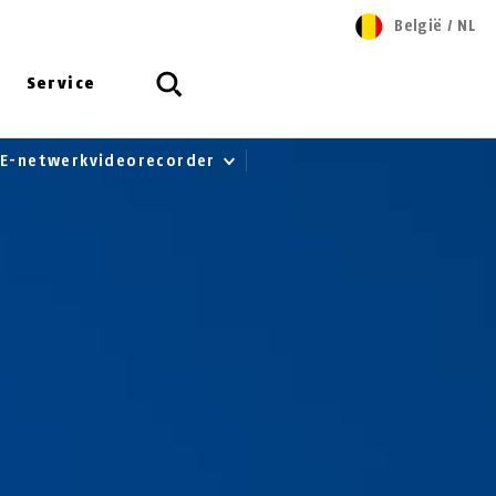
België
/
NL
Service
oE-netwerkvideorecorder