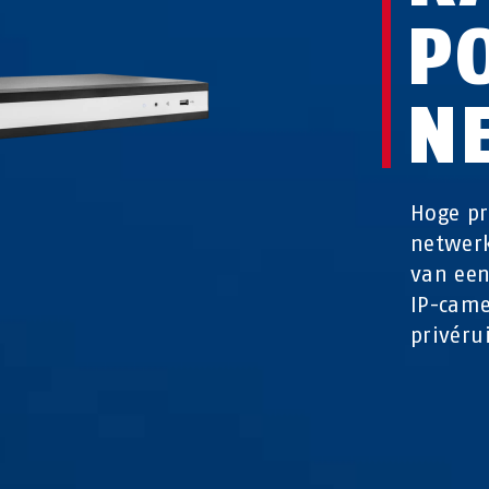
P
N
Hoge pr
netwerk
van een
IP-came
privéru