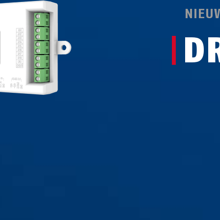
NIEU
D