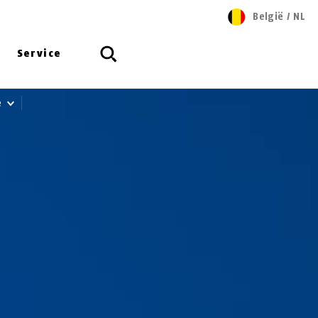
België
/
NL
Service
e